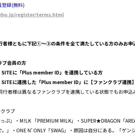
会員登録(無料)
kebo.jp/register/terms.html
行者様ともに下記①〜③の条件を全て満たしている方のみお申
クラブ会員の方
IAL SITEに「Plus member ID」を連携している方
ICIAL SITEに連携した「Plus member ID」に【ファンクラブ
同行者様は異なるファンクラブを連携している状態でもお申込
ンクラブ
・M!LK 「PREMIUM MILK」・SUPER★DRAGON「AREA 
合で。」・ONE N' ONLY「SWAG」・原因は自分にある。「ゲン