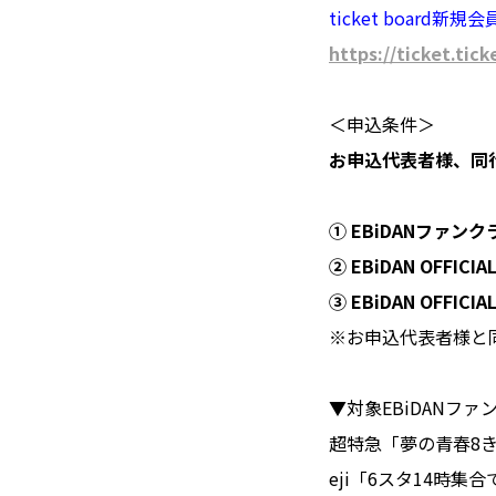
ticket board新規
https://ticket.tic
＜申込条件＞
お申込代表者様、同
① EBiDANファン
② EBiDAN OFFIC
③ EBiDAN OFF
※お申込代表者様と
▼対象EBiDANファ
超特急「夢の青春8きっぷ」
eji「6スタ14時集