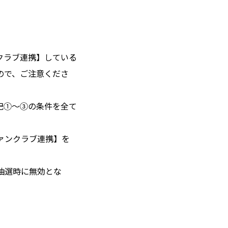
クラブ連携】している
ので、ご注意くださ
記①〜③の条件を全て
に【ファンクラブ連携】を
抽選時に無効とな