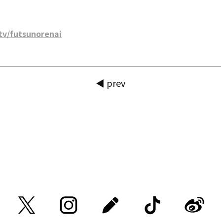
tv/futsunorenai
◀ prev