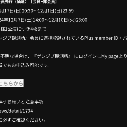
会員先行〈抽選〉【会員+非会員】
17日(日)20:30〜12月1日(日)23:59
12月7日(土)14:00〜12月10日(火)23:00
様1公演につき4枚まで
ジブ観測所』会員に連携登録されているPlus member ID
r IDが不明な場合は、『ゲンジブ観測所』 にログインしMy page
員でもお申込み可能です。
こちらから
伴うお願いと注意事項
news/detail/1734
に必ずご確認ください。