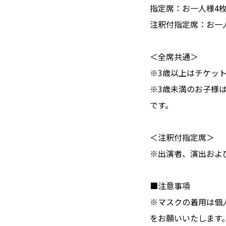
指定席：お一人様4
注釈付指定席：お一
＜全席共通＞
※3歳以上はチケッ
※3歳未満のお子様
です。
＜注釈付指定席＞
※出演者、演出およ
■注意事項
※マスクの着用は個
をお願いいたします