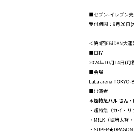
■セブン-イレブン先行
受付期間：9月26日(木)
＜第4回EBiDAN
■日程
2024年10月14日(月祝) o
■会場
LaLa arena TOKYO-
■出演者
＊超特急ハル さん・
・超特急（カイ・リ
・M!LK（塩﨑太智
・SUPER★DRAGON